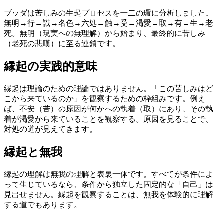
ブッダは苦しみの生起プロセスを十二の環に分析しました。
無明→行→識→名色→六処→触→受→渇愛→取→有→生→老
死。無明（現実への無理解）から始まり、最終的に苦しみ
（老死の悲嘆）に至る連鎖です。
縁起の実践的意味
縁起は理論のための理論ではありません。「この苦しみはど
こから来ているのか」を観察するための枠組みです。例え
ば、不安（苦）の原因が何かへの執着（取）にあり、その執
着が渇愛から来ていることを観察する。原因を見ることで、
対処の道が見えてきます。
縁起と無我
縁起の理解は無我の理解と表裏一体です。すべてが条件によ
って生じているなら、条件から独立した固定的な「自己」は
見出せません。縁起を観察することは、無我を体験的に理解
する道でもあります。