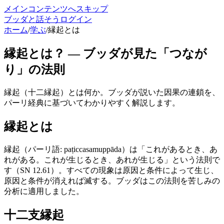
メインコンテンツへスキップ
ブッダと話そう
ログイン
ホーム
/
学ぶ
/
縁起とは
縁起とは？ — ブッダが見た「つなが
り」の法則
縁起（十二縁起）とは何か。ブッダが説いた因果の連鎖を、
パーリ経典に基づいてわかりやすく解説します。
縁起とは
縁起（パーリ語: paṭiccasamuppāda）は「これがあるとき、あ
れがある。これが生じるとき、あれが生じる」という法則で
す（SN 12.61）。すべての現象は原因と条件によって生じ、
原因と条件が消えれば滅する。ブッダはこの法則を苦しみの
分析に適用しました。
十二支縁起