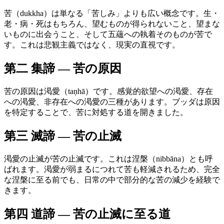
苦（dukkha）は単なる「苦しみ」よりも広い概念です。生・
老・病・死はもちろん、望むものが得られないこと、望まな
いものに出会うこと、そして五蘊への執着そのものが苦で
す。これは悲観主義ではなく、現実の直視です。
第二 集諦 — 苦の原因
苦の原因は渇愛（taṇhā）です。感覚的欲望への渇愛、存在
への渇愛、非存在への渇愛の三種があります。ブッダは原因
を特定することで、苦に対処する道を開きました。
第三 滅諦 — 苦の止滅
渇愛の止滅が苦の止滅です。これは涅槃（nibbāna）とも呼
ばれます。渇愛が弱まるにつれて苦も軽減されるため、完全
な涅槃に至る前でも、日常の中で部分的な苦の減少を経験で
きます。
第四 道諦 — 苦の止滅に至る道