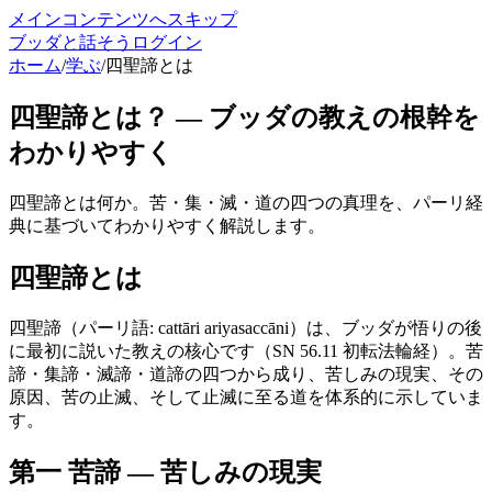
メインコンテンツへスキップ
ブッダと話そう
ログイン
ホーム
/
学ぶ
/
四聖諦とは
四聖諦とは？ — ブッダの教えの根幹を
わかりやすく
四聖諦とは何か。苦・集・滅・道の四つの真理を、パーリ経
典に基づいてわかりやすく解説します。
四聖諦とは
四聖諦（パーリ語: cattāri ariyasaccāni）は、ブッダが悟りの後
に最初に説いた教えの核心です（SN 56.11 初転法輪経）。苦
諦・集諦・滅諦・道諦の四つから成り、苦しみの現実、その
原因、苦の止滅、そして止滅に至る道を体系的に示していま
す。
第一 苦諦 — 苦しみの現実