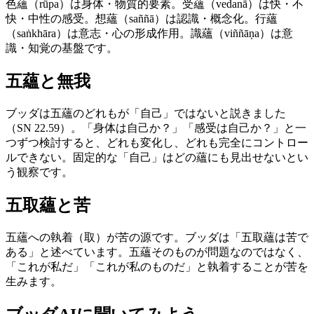
色蘊（rūpa）は身体・物質的要素。受蘊（vedanā）は快・不
快・中性の感受。想蘊（saññā）は認識・概念化。行蘊
（saṅkhāra）は意志・心の形成作用。識蘊（viññāṇa）は意
識・知覚の基盤です。
五蘊と無我
ブッダは五蘊のどれもが「自己」ではないと説きました
（SN 22.59）。「身体は自己か？」「感受は自己か？」と一
つずつ検討すると、どれも変化し、どれも完全にコントロー
ルできない。固定的な「自己」はどの蘊にも見出せないとい
う観察です。
五取蘊と苦
五蘊への執着（取）が苦の源です。ブッダは「五取蘊は苦で
ある」と述べています。五蘊そのものが問題なのではなく、
「これが私だ」「これが私のものだ」と執着することが苦を
生みます。