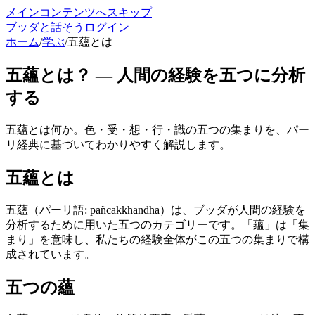
メインコンテンツへスキップ
ブッダと話そう
ログイン
ホーム
/
学ぶ
/
五蘊とは
五蘊とは？ — 人間の経験を五つに分析
する
五蘊とは何か。色・受・想・行・識の五つの集まりを、パー
リ経典に基づいてわかりやすく解説します。
五蘊とは
五蘊（パーリ語: pañcakkhandha）は、ブッダが人間の経験を
分析するために用いた五つのカテゴリーです。「蘊」は「集
まり」を意味し、私たちの経験全体がこの五つの集まりで構
成されています。
五つの蘊